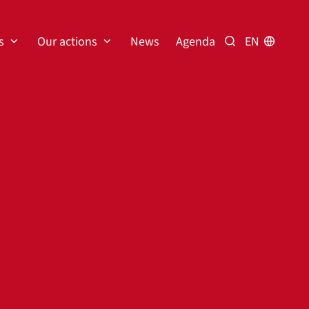
s
Our actions
News
Agenda
EN
Search the dire