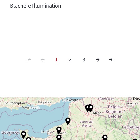
Blachere Illumination
1
2
3