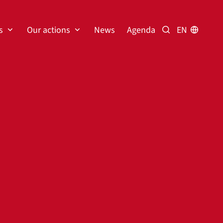
s
Our actions
News
Agenda
EN
Search the dire