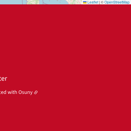
Leaflet
|
©
OpenStreetMap
ter
fted with
Osuny