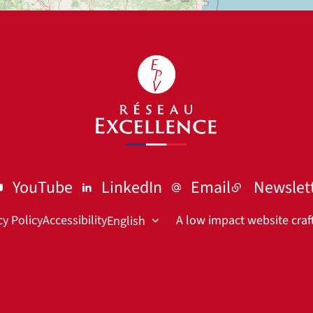
YouTube
LinkedIn
Email
Newslet
cy Policy
Accessibility
A low impact website cra
English