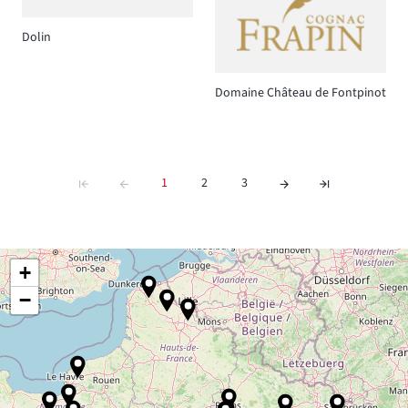
Dolin
Domaine Château de Fontpinot
1
2
3
+
−