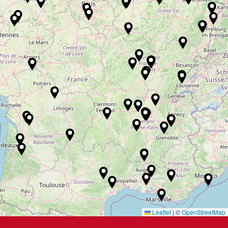
Leaflet
|
©
OpenStreetMap