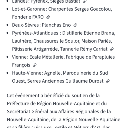
Landes : Pyrenex, Sièges Bastiat
(lien externe)
Lot-et-Garonne : Charpentes Serges Goacolou,
Fonderie FARO
(lien externe)
Deux-Sèvres : Planchas Eno
(lien externe)
Pyrénées-Atlantiques : Distillerie Etienne Brana,
Laulhère, Chaussures le Soulor, Maison Pariès,
Pâtisserie Artigarrède, Tannerie Rémy Carriat
(lien ext
Vienne : Ecale Métallerie, Fabrique de Parapluies
François
(lien externe)
Haute-Vienne : Agnelle, Maroquinerie du Sud
Ouest, Serres Anciennes Guillaume Durost
(lien exter
Cet événement a bénéficié du soutien de la
Préfecture de Région Nouvelle-Aquitaine et du
Secrétariat Général aux Affaires Régionales de la
Nouvelle-Aquitaine, de la Région Nouvelle-Aquitaine
et sa filière Cuir Luxe Textile et Métiers d'Art, des