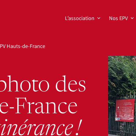
L’association
Nos EPV
EPV Hauts-de-France
Agrandir
 photo des
e-France
tinérance !