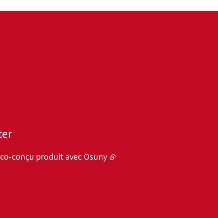
ter
éco-conçu produit avec
Osuny