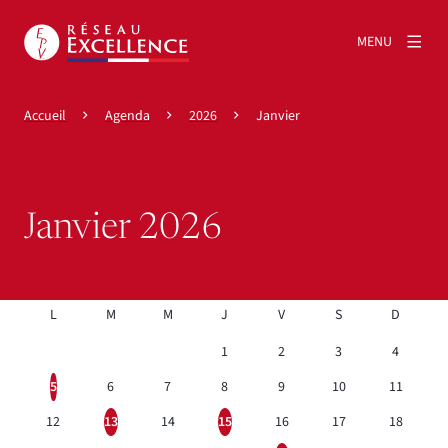
MENU
Accueil
Agenda
2026
Janvier
Janvier 2026
JANVIER 2026
1
2
3
4
5
6
7
8
9
10
11
12
13
14
15
16
17
18