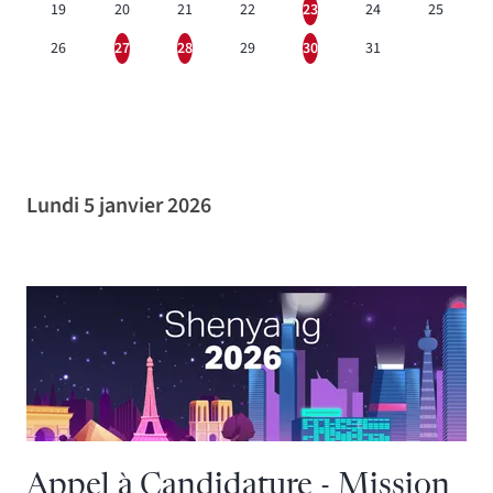
19
20
21
22
23
24
25
26
27
28
29
30
31
Lundi 5 janvier 2026
Appel à Candidature - Mission