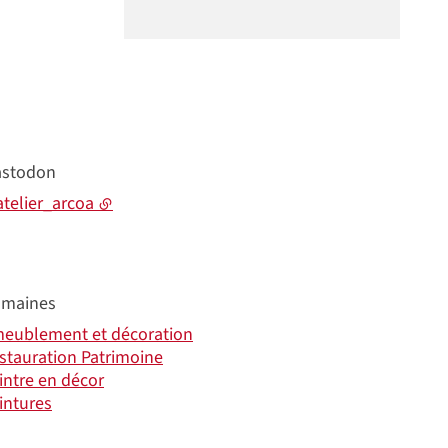
stodon
telier_arcoa
maines
eublement et décoration
stauration Patrimoine
intre en décor
intures