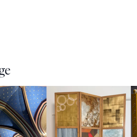
ge
Agrandir
Ag