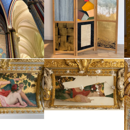
Agrandir
Ag