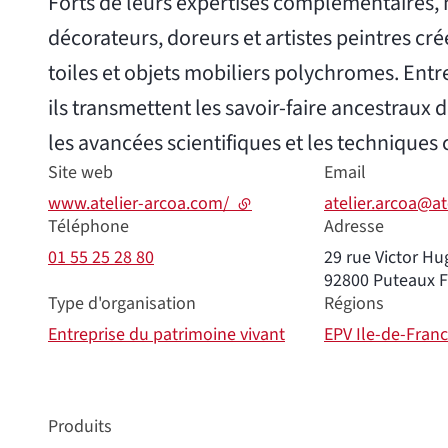
Forts de leurs expertises complémentaires, 
décorateurs, doreurs et artistes peintres cré
toiles et objets mobiliers polychromes. Entre
ils transmettent les savoir-faire ancestraux 
les avancées scientifiques et les techniq
Site web
Email
www.atelier-arcoa.com/
- lien externe
atelier.arcoa@a
Téléphone
Adresse
01 55 25 28 80
29 rue Victor Hu
92800
Puteaux
Type d'organisation
Régions
Entreprise du patrimoine vivant
EPV Ile-de-Fran
Produits