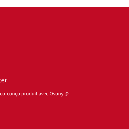
ter
éco-conçu produit avec
Osuny