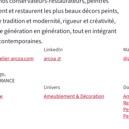
nos conservateurs-restaurateurs, peintres
ent et restaurent les plus beaux décors peints,
 tradition et modernité, rigueur et créativité,
de génération en génération, tout en intégrant
ues contemporaines.
LinkedIn
Ma
telier-arcoa.com
arcoa
@a
go,
FRANCE
Univers
Do
ce
Ameublement & Décoration
Am
Re
Pe
Pe