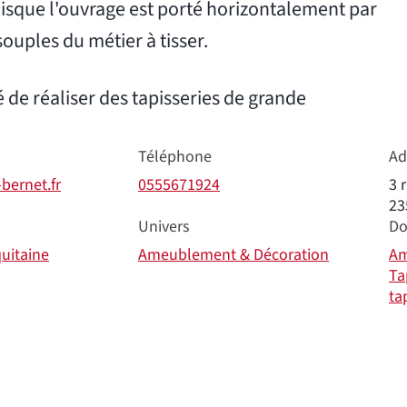
puisque l'ouvrage est porté horizontalement par
ouples du métier à tisser.
té de réaliser des tapisseries de grande
Téléphone
Ad
bernet.fr
0555671924
3 
23
Univers
Do
uitaine
Ameublement & Décoration
Am
Ta
ta