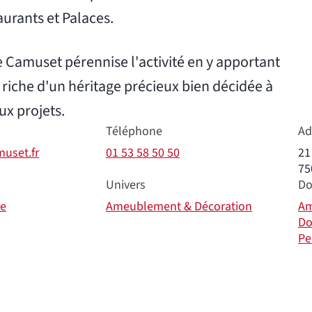
taurants et Palaces.
lde Camuset pérennise l'activité en y apportant
iche d'un héritage précieux bien décidée à
ux projets.
Téléphone
Ad
muset.fr
01 53 58 50 50
21
75
Univers
Do
ce
Ameublement & Décoration
Am
Do
Pe