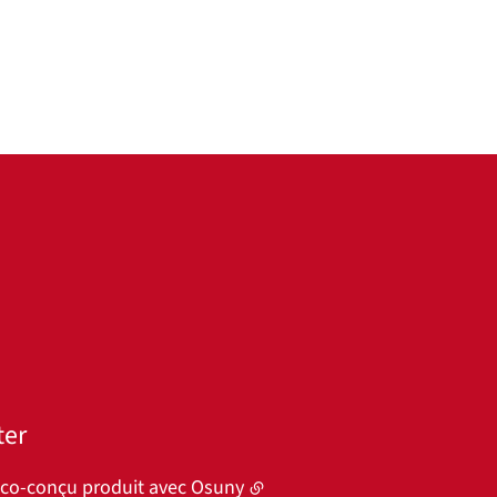
ter
éco-conçu produit avec
Osuny