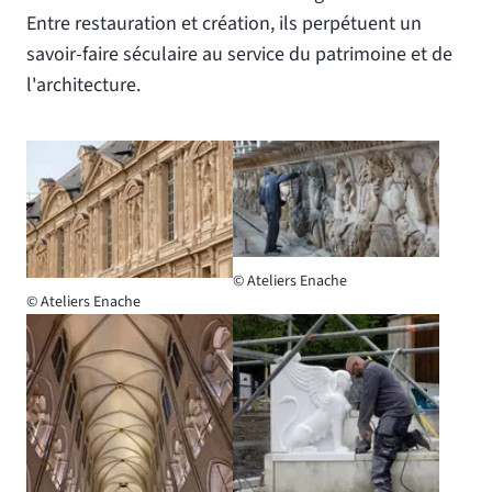
Entre restauration et création, ils perpétuent un
savoir-faire séculaire au service du patrimoine et de
l'architecture.
Agrandir l'image
Agrandir l'image
Droits réservés :
©
Ateliers Enache
Droits réservés :
©
Ateliers Enache
Agrandir l'image
Agrandir l'image