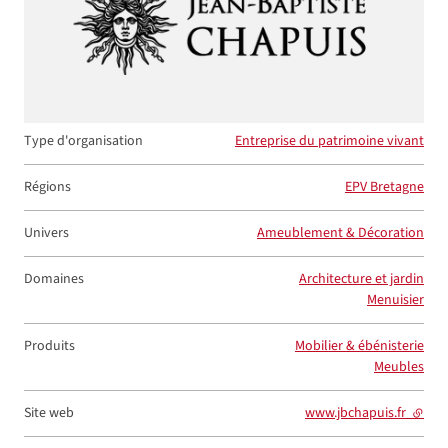
Type d'organisation
Entreprise du patrimoine vivant
Régions
EPV Bretagne
Univers
Ameublement & Décoration
Domaines
Architecture et jardin
Menuisier
Produits
Mobilier & ébénisterie
Meubles
Site web
www.jbchapuis.fr
- lien 