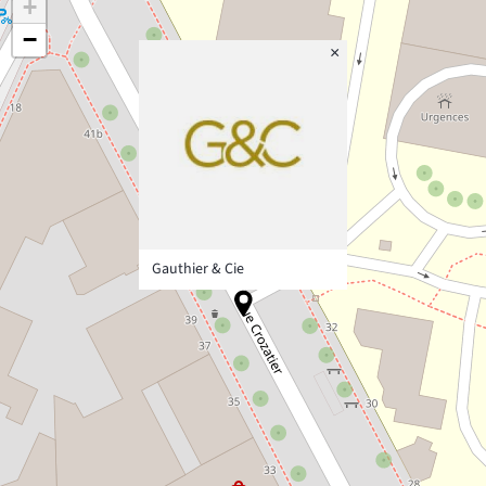
+
−
×
Gauthier & Cie