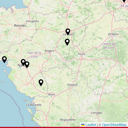
Leaflet
|
©
OpenStreetMap