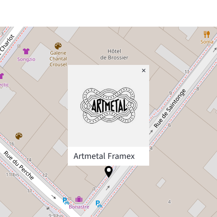
×
Artmetal Framex