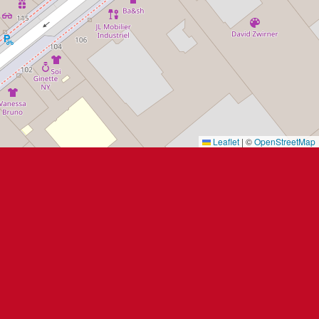
Leaflet
|
©
OpenStreetMap