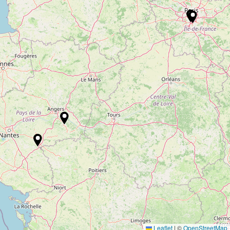
Leaflet
|
©
OpenStreetMap