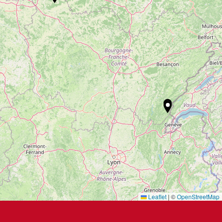
Leaflet
|
©
OpenStreetMap