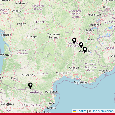
Leaflet
|
©
OpenStreetMap