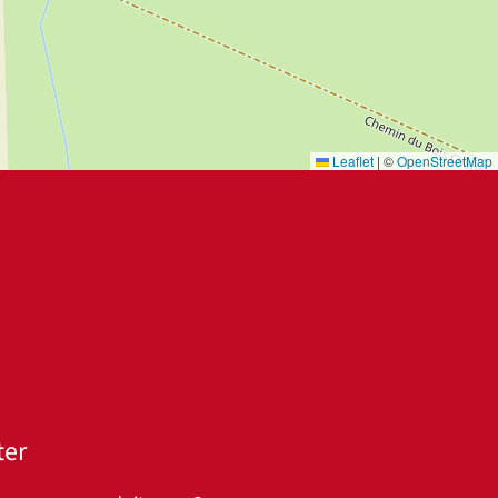
Leaflet
|
©
OpenStreetMap
ter