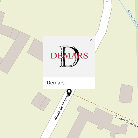
×
Demars