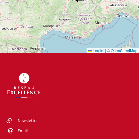
Leaflet
|
©
OpenStreetMap
Newsletter
Email