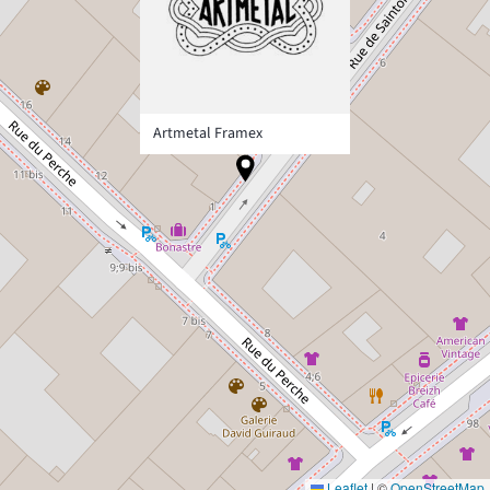
Artmetal Framex
Leaflet
|
©
OpenStreetMap