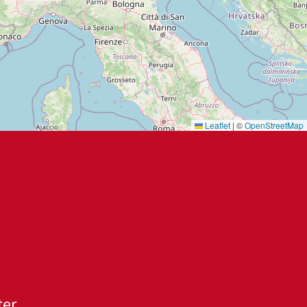
Leaflet
|
©
OpenStreetMap
ter