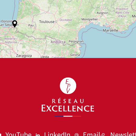
YouTube
LinkedIn
Email
Newslet