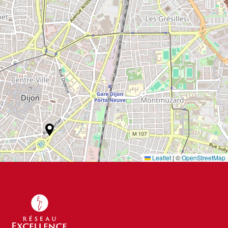
Leaflet
|
©
OpenStreetMap