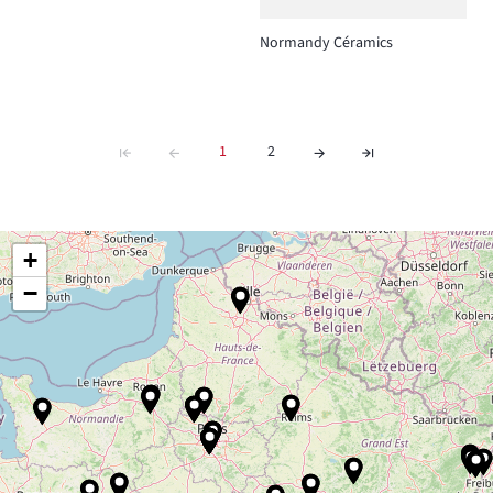
Normandy Céramics
1
2
+
−