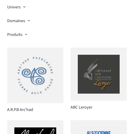
Univers
Domaines
Produits
ABC Leroyer
A.R.P.B Arc'had