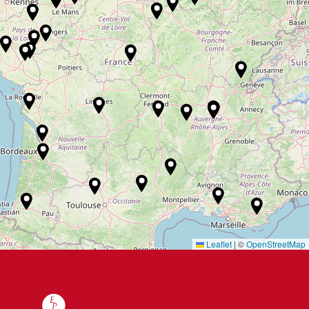
Leaflet
|
©
OpenStreetMap