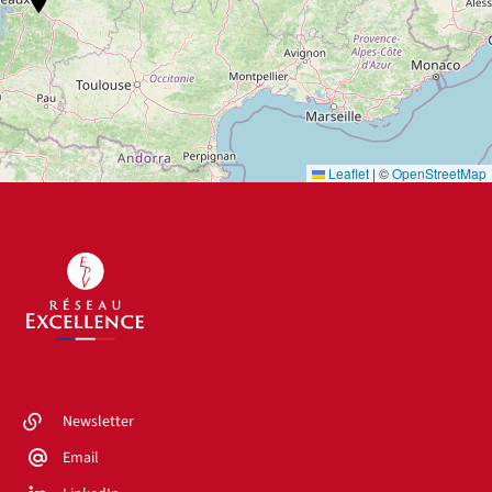
Leaflet
|
©
OpenStreetMap
Newsletter
Email