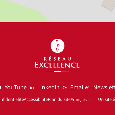
YouTube
LinkedIn
Email
Newslet
nfidentialité
Accessibilité
Plan du site
Un site 
Français