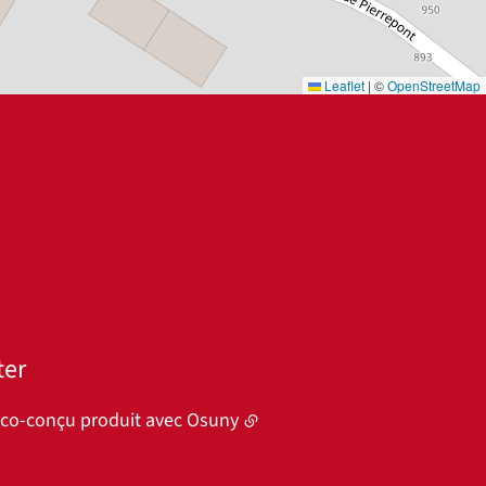
Leaflet
|
©
OpenStreetMap
ter
éco-conçu produit avec
Osuny