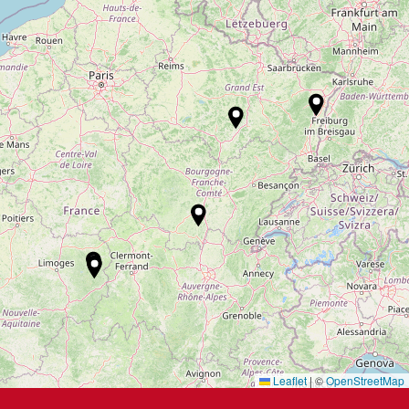
Leaflet
|
©
OpenStreetMap