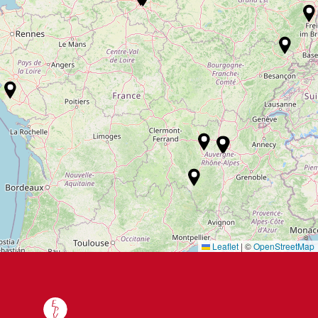
Leaflet
|
©
OpenStreetMap