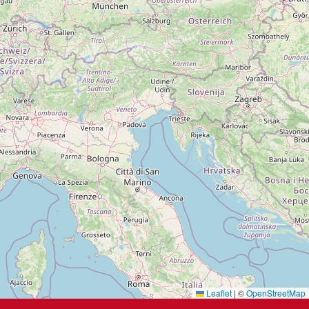
Leaflet
|
©
OpenStreetMap