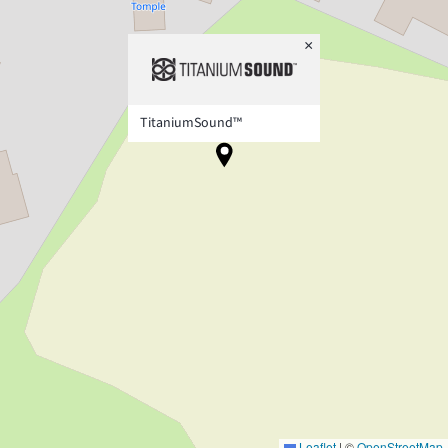
×
TitaniumSound™
Leaflet
|
©
OpenStreetMap