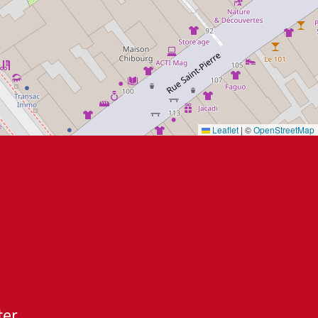
Leaflet
|
©
OpenStreetMap
ter