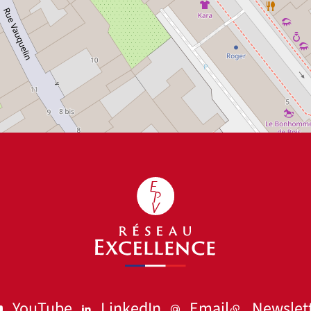
YouTube
LinkedIn
Email
Newslet