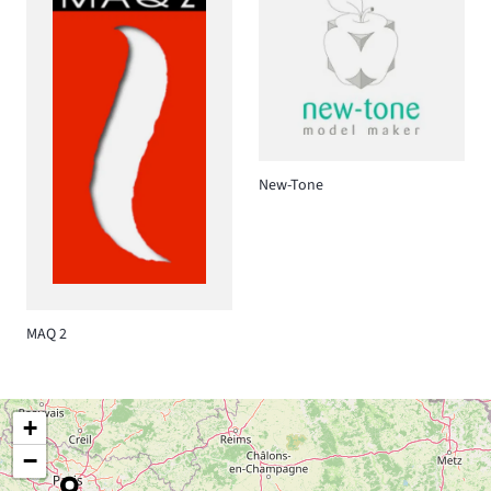
New-Tone
MAQ 2
+
−