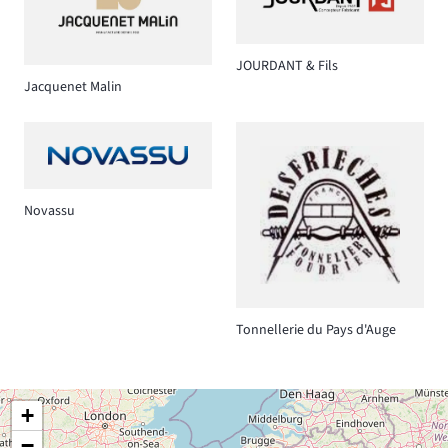
JOURDANT & Fils
Jacquenet Malin
Novassu
Tonnellerie du Pays d'Auge
+
−