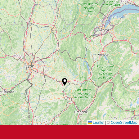
Leaflet
|
©
OpenStreetMap