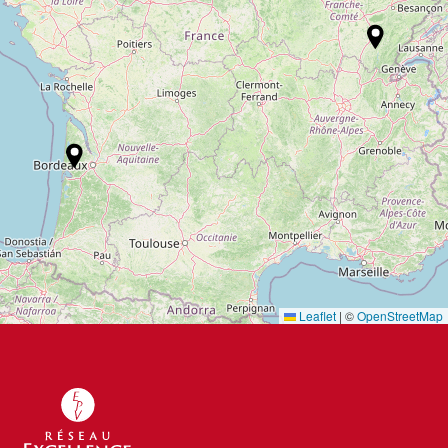
Leaflet
|
©
OpenStreetMap