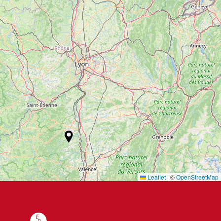
Leaflet
|
©
OpenStreetMap