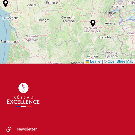
Leaflet
|
©
OpenStreetMap
Newsletter