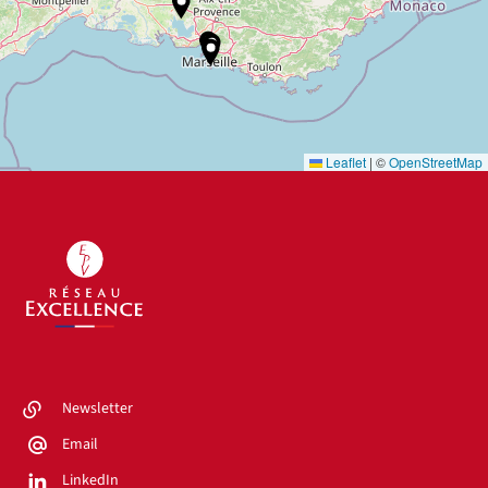
Leaflet
|
©
OpenStreetMap
Newsletter
Email
LinkedIn