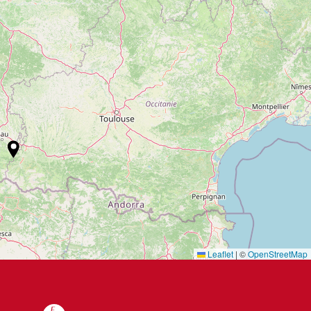
Leaflet
|
©
OpenStreetMap