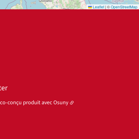
Leaflet
|
©
OpenStreetMap
ter
éco-conçu produit avec
Osuny