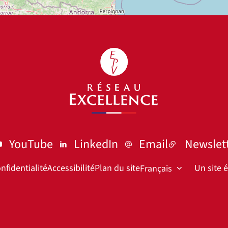
YouTube
LinkedIn
Email
Newslet
nfidentialité
Accessibilité
Plan du site
Un site 
Français