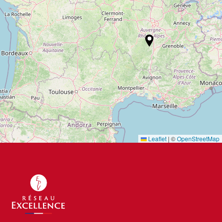
Leaflet
|
©
OpenStreetMap