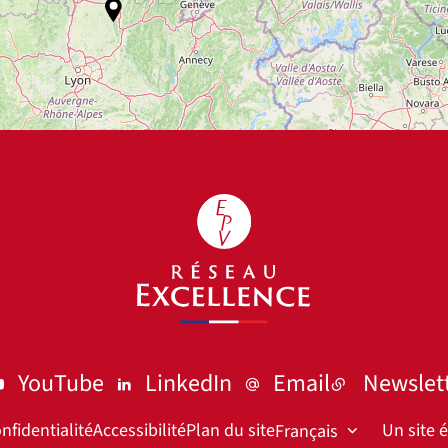
YouTube
LinkedIn
Email
Newslet
nfidentialité
Accessibilité
Plan du site
Un site 
Français