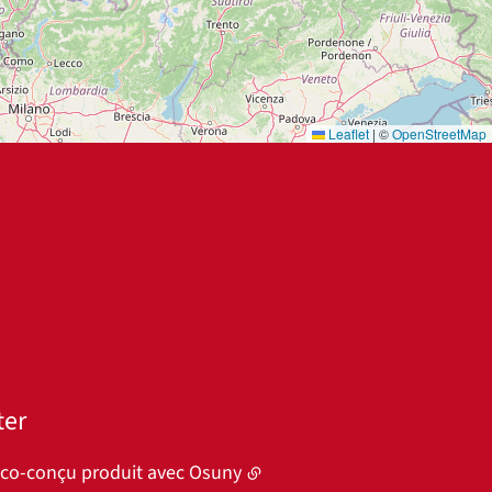
Leaflet
|
©
OpenStreetMap
ter
éco-conçu produit avec
Osuny