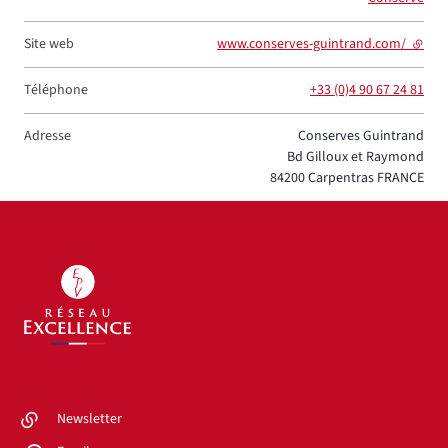
Site web
www.conserves-guintrand.com/
- lien 
Téléphone
+33 (0)4 90 67 24 81
Adresse
Conserves Guintrand
Bd Gilloux et Raymond
84200
Carpentras
FRANCE
Newsletter