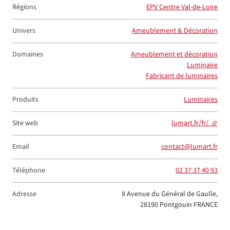
Régions
EPV Centre Val-de-Loire
Univers
Ameublement & Décoration
Domaines
Ameublement et décoration
Luminaire
Fabricant de luminaires
Produits
Luminaires
Site web
lumart.fr/fr/
- lien 
Email
contact@lumart.fr
Téléphone
02 37 37 40 93
Adresse
8 Avenue du Général de Gaulle,
28190
Pontgouin
FRANCE