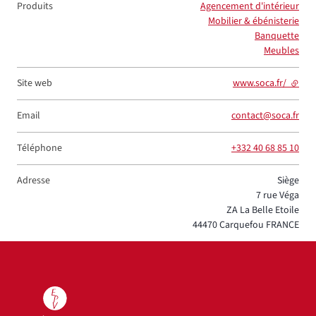
Produits
Agencement d'intérieur
Mobilier & ébénisterie
Banquette
Meubles
Site web
www.soca.fr/
- lien 
Email
contact@soca.fr
Téléphone
+332 40 68 85 10
Adresse
Siège
7 rue Véga
ZA La Belle Etoile
44470
Carquefou
FRANCE