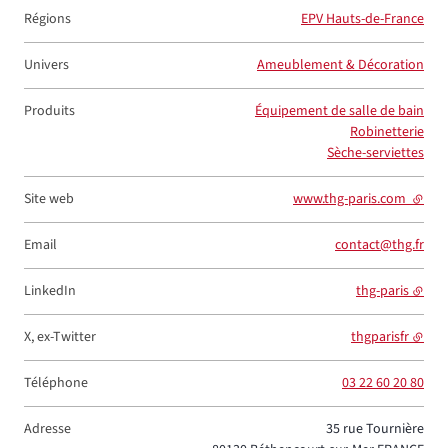
Régions
EPV Hauts-de-France
Univers
Ameublement & Décoration
Produits
Équipement de salle de bain
Robinetterie
Sèche-serviettes
Site web
www.thg-paris.com
- lien 
Email
contact@thg.fr
LinkedIn
thg-paris
X, ex-Twitter
thgparisfr
Téléphone
03 22 60 20 80
Adresse
35 rue Tournière