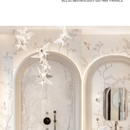
80130
Béthencourt-sur-Mer
FRANCE
Agrandir